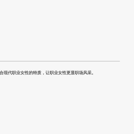
合现代职业女性的特质，让职业女性更显职场风采。