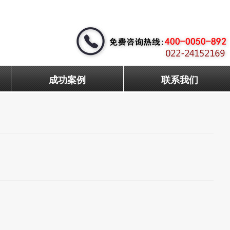
成功案例
联系我们