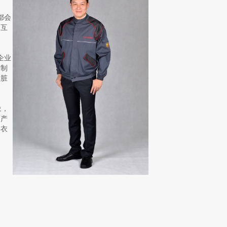
都会
如互
企业
定制
耐脏
象，
而产
要衣