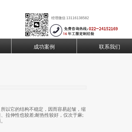
经理微信 13116138582
成功案例
联系我们
，所以它的结构不稳定，因而容易起皱，缩
、拉伸性也较差;耐热性较好，仅次于麻;
丽。