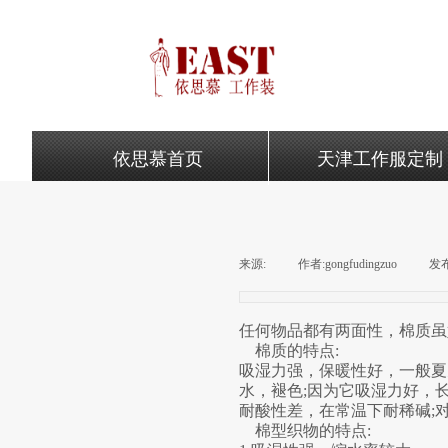
依思慕首页
天津工作服定制
来源:
|
作者:
gongfudingzuo
|
发
任何物品都有两面性，棉质虽
棉质的特点:
吸湿力强，保暖性好，一般夏
水，褪色;因为它吸湿力好，
耐酸性差，在常温下耐稀碱;
棉型织物的特点: