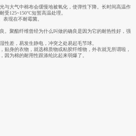
光与大气中棉布会缓慢地被氧化，使弹性下降。长时间高温作
125~150°C短暂高温处理。
用。表现在不耐霉菌。
良。聚酯纤维曾经为什么叫做的确良是因为它的耐热性好，强
湿性差，易发生静电，冲突之处易起毛节球。
，贴身的衣物，就选棉质物或粘胶纤维物，外衣就无所谓啦，
，因为棉的耐用性跟涤纶比起来弱爆了。