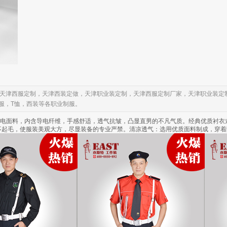
，天津西服定制，天津西装定做，天津职业装定制，天津西服定制厂家，天津职业装定
服，T恤，西装等各职业制服。
防静电面料，内含导电纤维，手感舒适，透气抗皱，凸显直男的不凡气质。经典优质衬
不起毛，使服装美观大方，尽显装备的专业严禁。清凉透气：选用优质面料制成，穿着